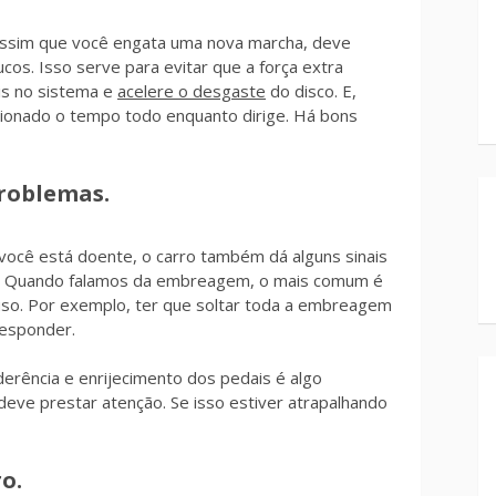
 Assim que você engata uma nova marcha, deve
os. Isso serve para evitar que a força extra
is no sistema e
acelere o desgaste
do disco. E,
sionado o tempo todo enquanto dirige. Há bons
problemas.
ocê está doente, o carro também dá alguns sinais
. Quando falamos da embreagem, o mais comum é
uso. Por exemplo, ter que soltar toda a embreagem
responder.
erência e enrijecimento dos pedais é algo
eve prestar atenção. Se isso estiver atrapalhando
o.