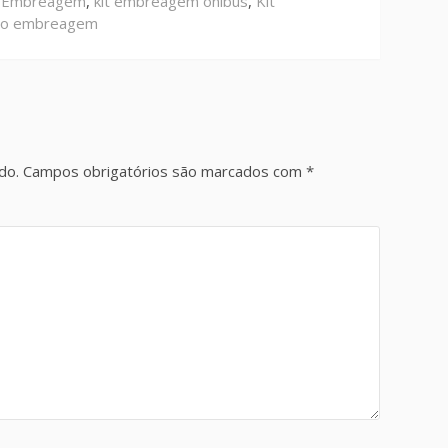
t Embreagem
,
kit embreagem ônibus
,
Kit
ão embreagem
do.
Campos obrigatórios são marcados com
*